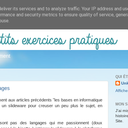
liver its services and to analyze traffic. Your IP address and u
rmance and security metrics to ensure quality of service, gene
buse.
ement
QUI Ê
Un
mages
Affiche
ément aux articles précédents "les bases en informatique
MON S
i un slideware pour creuser un peu plus le sujet, en
J'ai mi
histoi
Site.
 sont pas des langages qui me passionnent (doux