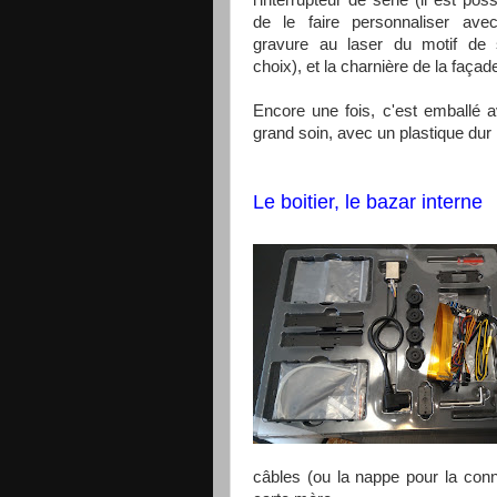
l'interrupteur de série (il est poss
de le faire personnaliser ave
gravure au laser du motif de
choix), et la charnière de la façad
Encore une fois, c'est emballé 
grand soin, avec un plastique du
Le boitier, le bazar interne
câbles (ou la nappe pour la conn