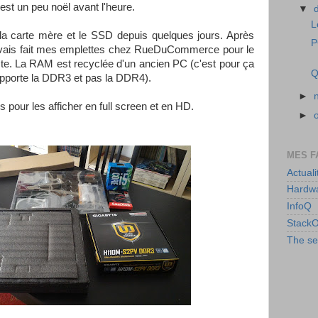
est un peu noël avant l'heure.
▼
L
 la carte mère et le SSD depuis quelques jours. Après
P
j'avais fait mes emplettes chez RueDuCommerce pour le
ste. La RAM est recyclée d'un ancien PC (c'est pour ça
Q
supporte la DDR3 et pas la DDR4).
►
 pour les afficher en full screen et en HD.
►
MES F
Actuali
Hardwa
InfoQ
StackO
The se