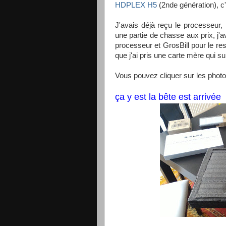
HDPLEX H5
(2nde génération), c'
J'avais déjà reçu le processeur,
une partie de chasse aux prix, 
processeur et GrosBill pour le re
que j'ai pris une carte mère qui 
Vous pouvez cliquer sur les photos
ça y est la bête est arrivée