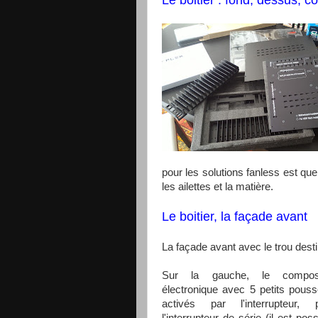
Le boitier : fond, dessus, c
pour les solutions fanless est que 
les ailettes et la matière.
Le boitier, la façade avant
La façade avant avec le trou desti
Sur la gauche, le compos
électronique avec 5 petits pouss
activés par l'interrupteur, 