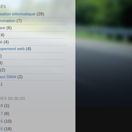
LÉS
isation informatique
(28)
mmation
(7)
are
(6)
(4)
té
(4)
oppement web
(4)
)
3)
(2)
aut Débit
(2)
1)
VES DU BLOG
18
(1)
17
(6)
16
(10)
15
(18)