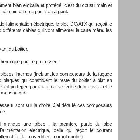
ement bien emballé et protégé, c'est du cousu main et
onné mais on en a pour son argent.
e l'alimentation électrique, le bloc DC/ATX qui reçoit le
s différents câbles qui vont alimenter la carte mère, les
ant du boitier.
 thermique pour le processeur
s pièces internes (incluant les connecteurs de la façade
s plaques qui constituent le reste du boitier à plat en
tant protégée par une épaisse feuille de mousse, et le
e mousse dure.
sseur sont sur la droite. J'ai détaillé ces composants
rie.
Il manque une pièce : la première partie du bloc
d'alimentation électrique, celle qui reçoit le courant
alternatif et le convertit en courant continu.