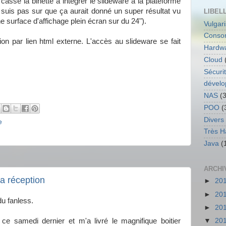
ssé la binette à intégrer le slideware à la plateforme
 suis pas sur que ça aurait donné un super résultat vu
LIBEL
ne surface d'affichage plein écran sur du 24").
Vulgar
Conso
tion par lien html externe. L'accès au slideware se fait
Hardw
Cloud
Sécuri
dével
NAS
(3
POO
(
Divers
e
Très H
Java
(
ARCHI
a réception
►
20
►
20
du fanless.
►
20
▼
20
e samedi dernier et m'a livré le magnifique boitier