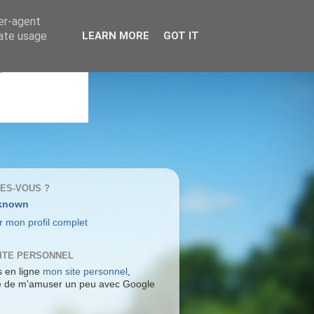
ser-agent
rate usage
LEARN MORE
GOT IT
TES-VOUS ?
known
r mon profil complet
ITE PERSONNEL
s en ligne
mon site personnel
,
re de m'amuser un peu avec Google