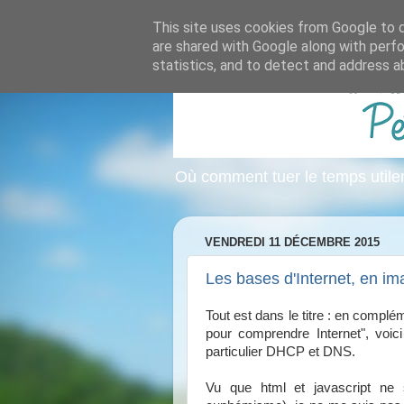
This site uses cookies from Google to de
are shared with Google along with perfo
statistics, and to detect and address a
Où comment tuer le temps util
VENDREDI 11 DÉCEMBRE 2015
Les bases d'Internet, en i
Tout est dans le titre : en compl
pour comprendre Internet", voic
particulier DHCP et DNS.
Vu que html et javascript ne