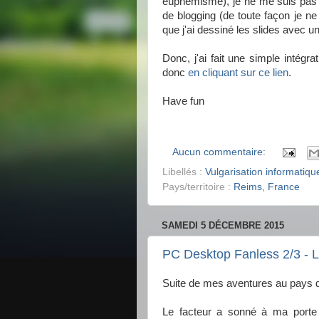
euphémisme), je ne me suis pas ca
de blogging (de toute façon je ne
que j'ai dessiné les slides avec u
Donc, j'ai fait une simple intégra
donc
en cliquant sur ce lien
.
Have fun
Aucun commentaire:
Libellés :
Vulgarisation informatiqu
Pays/territoire :
Reims, France
SAMEDI 5 DÉCEMBRE 2015
PC Desktop Fanless 2/3 - L
Suite de mes aventures au pays 
Le facteur a sonné à ma porte c