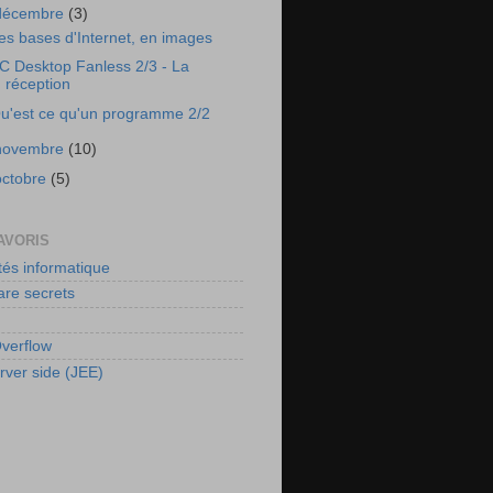
décembre
(3)
es bases d'Internet, en images
C Desktop Fanless 2/3 - La
réception
u'est ce qu'un programme 2/2
novembre
(10)
octobre
(5)
AVORIS
tés informatique
re secrets
verflow
rver side (JEE)