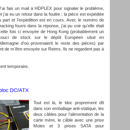
J'ai fais un mail à HDPLEX pour signaler le problème,
et j'ai eu un retour dans la foulée ; la pièce est expédiée
à part et l'expédition est en cours. Avec le numéro de
tracking fourni dans la réponse, j'ai pu voir qu'elle était
cette fois ci envoyée de Hong Kong (probablement un
souci de stock sur le dépôt Européen situé en
Allemagne d'où provenaient le reste des pièces) par
ant de m'être envoyée sur Reims. Ils ne regardent pas à
ment temporaire.
e bloc DC/ATX
Tout est là, le bloc proprement dît
dans son emballage anti-statique, les
deux câbles pour l'alimentation de la
carte mère, le câble avec une prise
Molex et 3 prises SATA pour