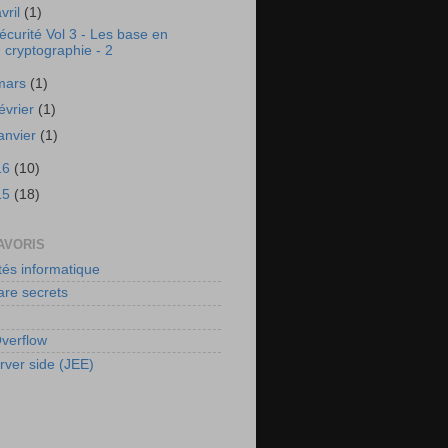
avril
(1)
écurité Vol 3 - Les base en
cryptographie - 2
mars
(1)
février
(1)
janvier
(1)
16
(10)
15
(18)
AVORIS
tés informatique
re secrets
verflow
rver side (JEE)