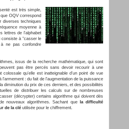
enté est très simple,
ner que OQV correspond
r diverses techniques
 fréquence moyenne à
s lettres de l'alphabet
i consiste à "casser le
,
à ne pas confondre
rithmes, issus de la recherche mathématique, qui sont
peuvent pas être percés sans devoir recourir à une
 colossale qu'elle est inatteignable d'un point de vue
à l'armement : du fait de l'augmentation de la puissance
a diminution du prix de ces derniers, et des possibilités
ctuelles de distribuer les calculs sur de nombreuses
casser (décrypter) certains algorithme qui doivent dès
t de nouveaux algorithmes. Sachant que
la difficulté
r de la clé
utilisée pour le chiffrement.