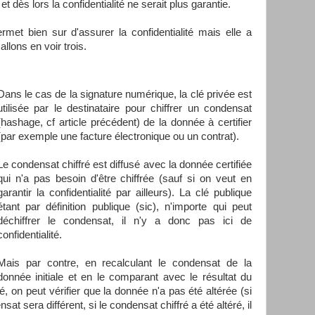
 et dès lors la confidentialité ne serait plus garantie.
met bien sur d'assurer la confidentialité mais elle a
llons en voir trois.
Dans le cas de la signature numérique, la clé privée est
utilisée par le destinataire pour chiffrer un condensat
(hashage, cf article précédent) de la donnée à certifier
(par exemple une facture électronique ou un contrat).
Le condensat chiffré est diffusé avec la donnée certifiée
qui n'a pas besoin d'être chiffrée (sauf si on veut en
garantir la confidentialité par ailleurs). La clé publique
étant par définition publique (sic), n'importe qui peut
déchiffrer le condensat, il n'y a donc pas ici de
confidentialité.
Mais par contre, en recalculant le condensat de la
donnée initiale et en le comparant avec le résultat du
, on peut vérifier que la donnée n'a pas été altérée (si
at sera différent, si le condensat chiffré a été altéré, il