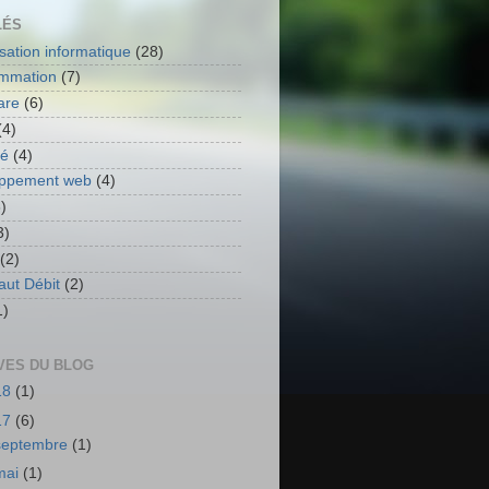
LÉS
isation informatique
(28)
mmation
(7)
are
(6)
(4)
té
(4)
oppement web
(4)
)
3)
(2)
aut Débit
(2)
1)
VES DU BLOG
18
(1)
17
(6)
septembre
(1)
mai
(1)