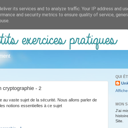
liver its services and to analyze traffic. Your IP address and u
rmance and security metrics to ensure quality of service, gene
buse.
ement
QUI Ê
Un
n cryptographie - 2
Affiche
ive au vaste sujet de la sécurité. Nous allons parler de
MON S
les notions essentielles à ce sujet
J'ai mi
histoi
Site.