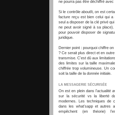
ne pourra pas être déchiffré avec l
Si le contrôle aboutît, on est certa
facture reçu est bien celui qui a 
seul a disposer de la clé privé qui
ne peut avoir signé à sa place)
pour pouvoir disposer de signat
juridique.
Dernier point : pourquoi chiffre 
? Ce serait plus direct et en outr
transmise. C'est dû aux limitatio
des limites sur la taille maximal
chiffrée trop volumineuse. Un cond
soit la taille de la donnée initiale.
LA MESSAGERIE SÉCURISÉE
On est en plein dans l'actualité 
sur la sécurité vs la liberté 
modernes. Les techniques de cr
dans les what'sapp et autres a
empêchent (en théorie) l'