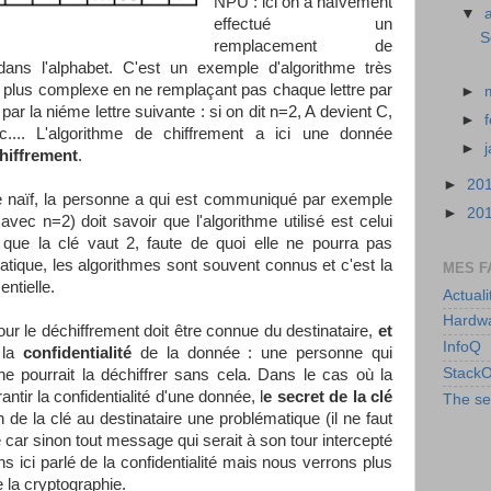
NPU : ici on a naïvement
▼
effectué un
S
remplacement de
dans l'alphabet. C'est un exemple d'algorithme très
l plus complexe en ne remplaçant pas chaque lettre par
►
ar la niéme lettre suivante : si on dit n=2, A devient C,
►
.... L'algorithme de chiffrement a ici une donnée
►
chiffrement
.
►
20
naïf, la personne a qui est communiqué par exemple
►
20
c n=2) doit savoir que l'algorithme utilisé est celui
que la clé vaut 2, faute de quoi elle ne pourra pas
atique, les algorithmes sont souvent connus et c'est la
MES F
entielle.
Actuali
Hardwa
our le déchiffrement doit être connue du destinataire,
et
InfoQ
 la
confidentialité
de la donnée : une personne qui
StackO
 ne pourrait la déchiffrer sans cela. Dans le cas où la
antir la confidentialité d'une donnée, l
e secret de la clé
The se
n de la clé au destinataire une problématique (il ne faut
e car sinon tout message qui serait à son tour intercepté
ns ici parlé de la confidentialité mais nous verrons plus
de la cryptographie.