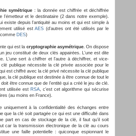
phie symétrique
: la donnée est chiffrée et déchiffrée
 l'émetteur et le destinataire (2 dans notre exemple).
i existe depuis l'antiquité au moins et qui est simple à
ement utilisé est
AES
(d'autres ont été utilisés par le
es comme
DES
)
nte qui est la
cryptographie asymétrique
. On dispose
n jeu constitué de deux clés appairées. L'une est dite
e. L'une sert à chiffrer et l'autre à déchiffrer, et vice-
 clé publique nécessite la clé privée associée pour le
i est chiffré avec la clé privé nécessite la clé publique
e, la clé publique est destinée à être connue de tout le
oit être connue que de l'entité qui a créé le jeu de clé.
ent utilisée est
RSA
, c'est cet algorithme qui sécurise
ires (au moins en France).
e uniquement à la confidentialité des échanges entre
 que la clé soit partagée ce qui est une difficulté dans
 part en cas de stockage de la clé, il faut qu'il soit
ut car la transmission électronique de la clé au cours
itue une faille potentielle : quiconque espionnant le