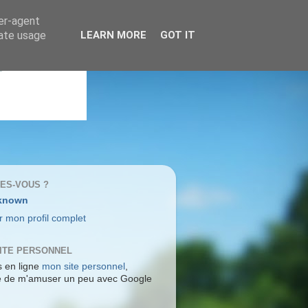
ser-agent
rate usage
LEARN MORE
GOT IT
TES-VOUS ?
known
r mon profil complet
ITE PERSONNEL
s en ligne
mon site personnel
,
re de m'amuser un peu avec Google