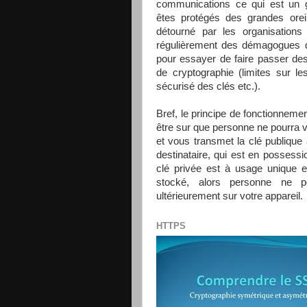
communications ce qui est un g
êtes protégés des grandes oreill
détourné par les organisations
régulièrement des démagogues q
pour essayer de faire passer des l
de cryptographie (limites sur le
sécurisé des clés etc.).
Bref, le principe de fonctionneme
être sur que personne ne pourra v
et vous transmet la clé publique
destinataire, qui est en possessi
clé privée est à usage unique 
stocké, alors personne ne po
ultérieurement sur votre appareil.
HTTPS