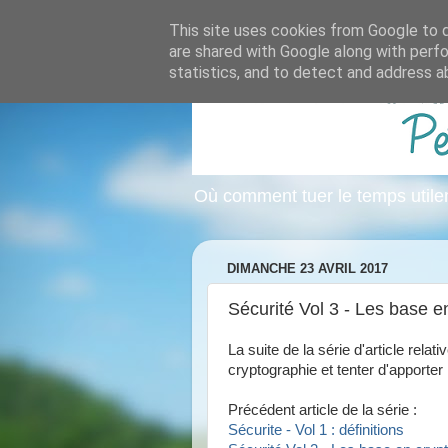
This site uses cookies from Google to de
are shared with Google along with perfo
statistics, and to detect and address a
Où comment tuer le temps util
DIMANCHE 23 AVRIL 2017
Sécurité Vol 3 - Les base e
La suite de la série d'article relat
cryptographie et tenter d'apporter 
Précédent article de la série :
Sécurite - Vol 1 : définitions