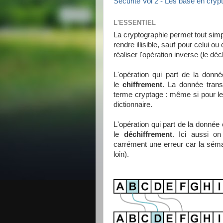
Sécurité Vol 2 - Les base en crypt
L'ESSENTIEL
La cryptographie permet tout simp
rendre illisible, sauf pour celui 
réaliser l'opération inverse (le déc
L'opération qui part de la donnée 
le
chiffrement
. La donnée tran
terme cryptage : même si pour le
dictionnaire.
L'opération qui part de la donnée c
le
déchiffrement
. Ici aussi on
carrément une erreur car la séman
loin).