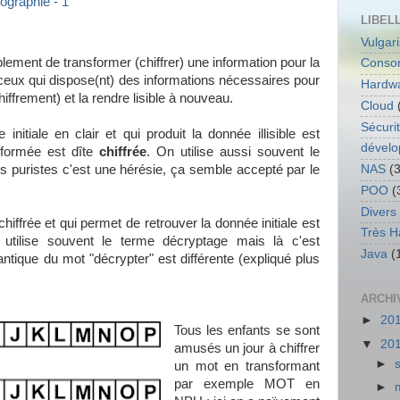
ographie - 1
LIBEL
Vulgar
lement de transformer (chiffrer) une information pour la
Conso
ou ceux qui dispose(nt) des informations nécessaires pour
Hardw
hiffrement) et la rendre lisible à nouveau.
Cloud
Sécuri
initiale en clair et qui produit la donnée illisible est
dével
sformée est dîte
chiffrée
. On utilise aussi souvent le
s puristes c'est une hérésie, ça semble accepté par le
NAS
(3
POO
(
Divers
hiffrée et qui permet de retrouver la donnée initiale est
Très H
 utilise souvent le terme décryptage mais là c'est
Java
(
tique du mot "décrypter" est différente (expliqué plus
ARCHI
►
20
Tous les enfants se sont
▼
20
amusés un jour à chiffrer
►
un mot en transformant
par exemple MOT en
►